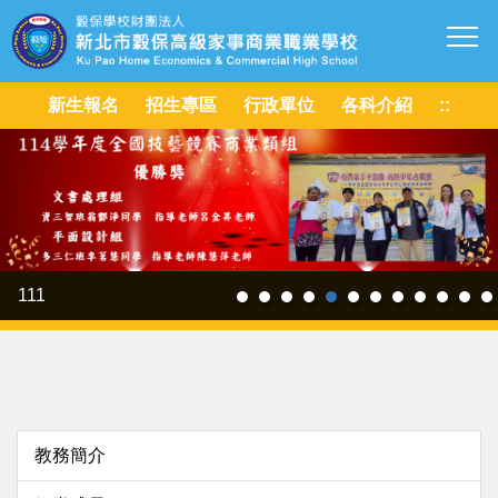
跳
到
主
要
新生報名
招生專區
行政單位
各科介紹
::
內
容
區
111
教務簡介