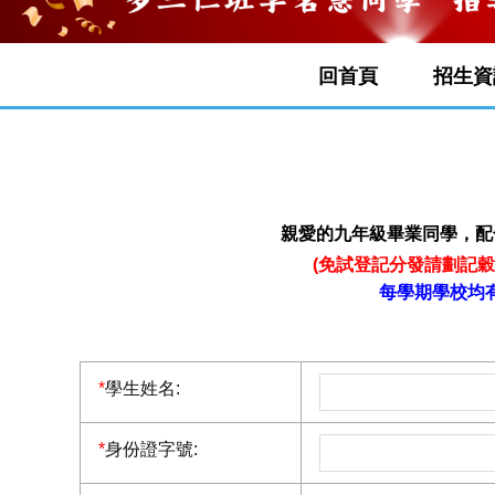
111
回首頁
招生資
親愛的九年級畢業同學，配
(免試登記分發請劃記穀
每學期學校均
*
學生姓名:
*
身份證字號: