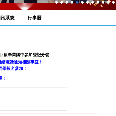
資訊系統
行事曆
回
原畢業國中
參加登記分發
後續電話通知相關事宜！
同學報名參加！
喔！