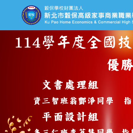
跳
到
主
要
內
容
區