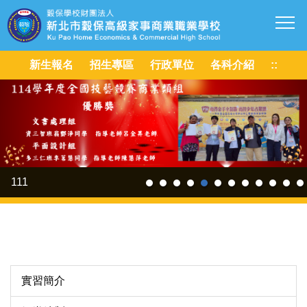
跳
到
主
要
新生報名
招生專區
行政單位
各科介紹
::
內
容
區
111
實習簡介