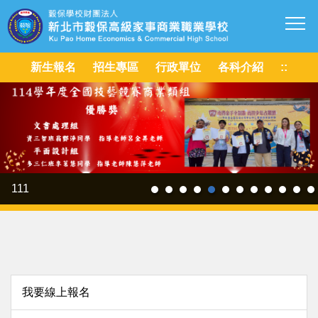
跳
到
主
要
新生報名
招生專區
行政單位
各科介紹
::
內
容
區
111
我要線上報名